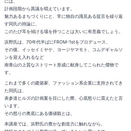
には、
計画段階から異議を唱えています。
魅力あるまちづくりにと、常に独自の識見ある提言を繰り返
す同氏の持論に、
このたび耳を傾ける場を持つことは大いに有意義でしょう。
浜野氏は、70年代半ばにFROM-1stをプロデュース、
その後、イッセイミヤケ、ヨージヤマモト、コムデギャルソ
ンを迎え入れるなど
南青山の上質なストリート形成に献身してこられた傑物で
す。
これまで多くの建築家、ファッション系企業に支持されてき
た同氏は、
表参道ヒルズの計画案を目にした際、心底怒りに震えたと言
います。
その怒りの奥底にある価値観とは。
本講座では、浜野氏の豊かな創造力に触れながら、