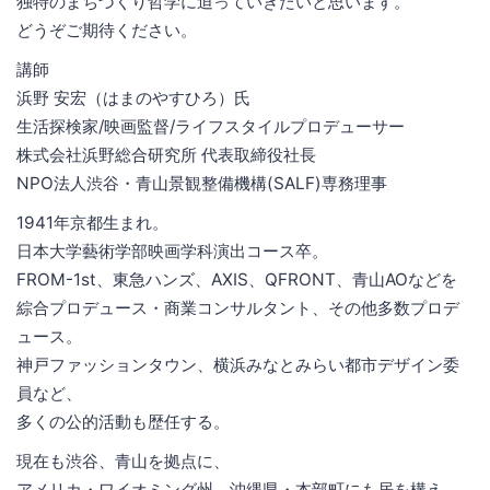
独特のまちづくり哲学に迫っていきたいと思います。
どうぞご期待ください。
講師
浜野 安宏（はまのやすひろ）氏
生活探検家/映画監督/ライフスタイルプロデューサー
株式会社浜野総合研究所 代表取締役社長
NPO法人渋谷・青山景観整備機構(SALF)専務理事
1941年京都生まれ。
日本大学藝術学部映画学科演出コース卒。
FROM-1st、東急ハンズ、AXIS、QFRONT、青山AOなどを
綜合プロデュース・商業コンサルタント、その他多数プロデ
ュース。
神戸ファッションタウン、横浜みなとみらい都市デザイン委
員など、
多くの公的活動も歴任する。
現在も渋谷、青山を拠点に、
アメリカ・ワイオミング州、沖縄県・本部町にも居を構え、